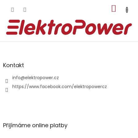
Přejít
NÁKUP
na
obsah
KOŠÍK
Z
á
p
a
Kontakt
t
í
info
@
elektropower.cz
https://www.facebook.com/elektropowercz
Přijímáme online platby