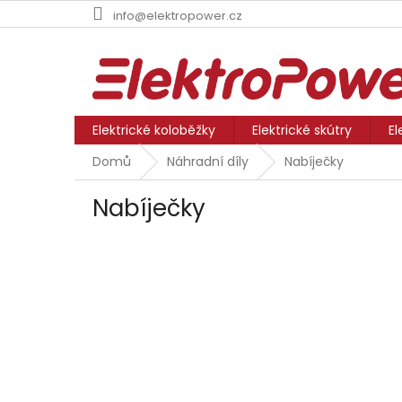
Přejít
info@elektropower.cz
na
obsah
Elektrické koloběžky
Elektrické skútry
El
Domů
Náhradní díly
Nabíječky
Nabíječky