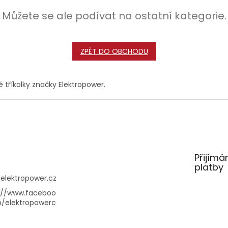
Můžete se ale podívat na ostatní kategorie.
ZPĚT DO OBCHODU
é tříkolky značky Elektropower.
Přijímá
platby
@
elektropower.cz
://www.faceboo
/elektropowerc