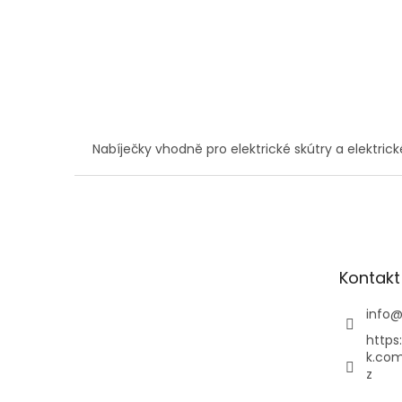
Nabíječky vhodně pro elektrické skútry a elektrick
Z
á
p
a
t
Kontakt
í
info
https
k.com
z