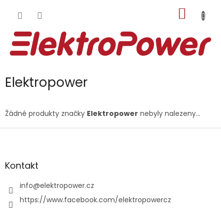
Přejít
NÁKUP
na
obsah
KOŠÍK
Elektropower
Žádné produkty značky
Elektropower
nebyly nalezeny...
Z
á
p
a
Kontakt
t
í
info
@
elektropower.cz
https://www.facebook.com/elektropowercz